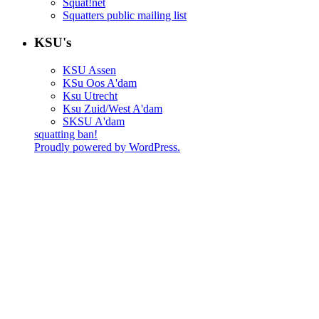
Squat!net
Squatters public mailing list
KSU's
KSU Assen
KSu Oos A'dam
Ksu Utrecht
Ksu Zuid/West A'dam
SKSU A'dam
squatting ban!
Proudly powered by WordPress.