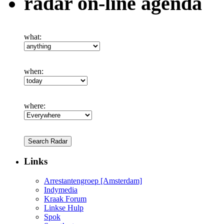
radar on-line agenda
what:
when:
where:
Links
Arrestantengroep [Amsterdam]
Indymedia
Kraak Forum
Linkse Hulp
Spok