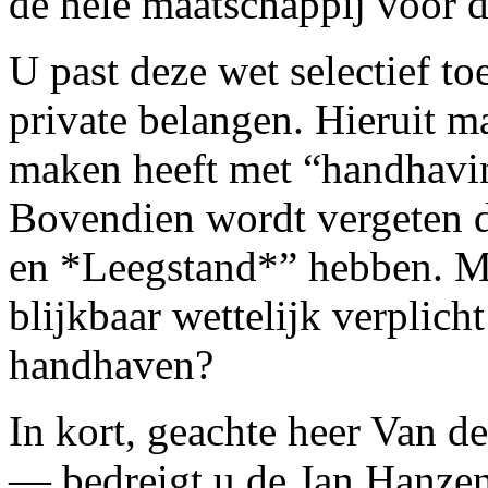
de hele maatschappij voor d
U past deze wet selectief t
private belangen. Hieruit ma
maken heeft met “handhavin
Bovendien wordt vergeten d
en *Leegstand*” hebben. Mo
blijkbaar wettelijk verplicht
handhaven?
In kort, geachte heer Van 
— bedreigt u de Jan Hanzen