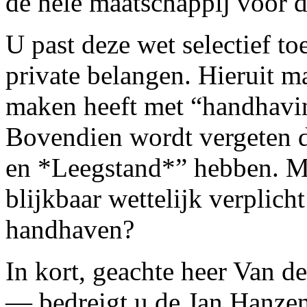
de hele maatschappij voor d
U past deze wet selectief t
private belangen. Hieruit ma
maken heeft met “handhavin
Bovendien wordt vergeten d
en *Leegstand*” hebben. Mo
blijkbaar wettelijk verplicht
handhaven?
In kort, geachte heer Van 
— bedreigt u de Jan Hanzen