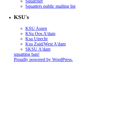
Squat!net
Squatters public mailing list
KSU's
KSU Assen
KSu Oos A'dam
Ksu Utrecht
Ksu Zuid/West A'dam
SKSU A'dam
squatting ban!
Proudly powered by WordPress.