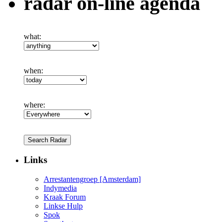
radar on-line agenda
what:
when:
where:
Links
Arrestantengroep [Amsterdam]
Indymedia
Kraak Forum
Linkse Hulp
Spok